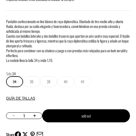
Pantalón confeccionado en lino blanco de raya diplomática. Diseñado de tiro medio-alto y silueta
fluida, destaca por su caída elegante y favorecedora, convirtiéndose en una prenda cómoda y
sofisticada al mismo tiempo.
Cuenta con bolsillos laterales y dos bolsillos traseros que aportan un aire sastre muy especial. El tejido
de lino aporta frescura y ligereza, mientras que la raya diplomática estiliza la figura y añade un toque
atemporal y refinado.
Perfecto para combinar con su chaleco a juego o con prendas más relajadas para un look versátil y
effortless.
La modelo lleva la talla 34 y mide 1,70.
Talla:
34
34
36
38
40
42
GUÍA DE TALLAS
Decrease quantity
Increase quantity
sold out
Share