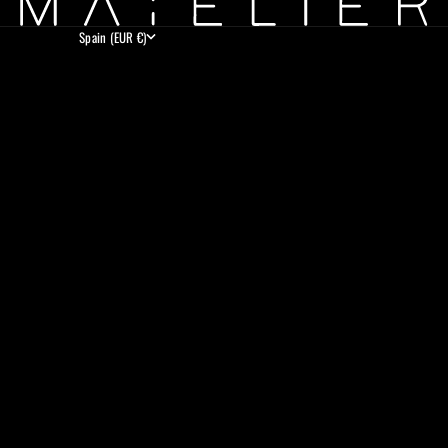
Spain (EUR €)
Country
Albania (EUR €)
Andorra (EUR €)
Argentina (EUR €)
Australia (EUR €)
Austria (EUR €)
Belarus (EUR €)
Belgium (EUR €)
Bolivia (EUR €)
Bosnia & Herzegovina (EUR €)
Brazil (EUR €)
Bulgaria (EUR €)
Canada (EUR €)
Chile (EUR €)
Colombia (EUR €)
Croatia (EUR €)
Cyprus (EUR €)
Czechia (EUR €)
Denmark (EUR €)
Ecuador (EUR €)