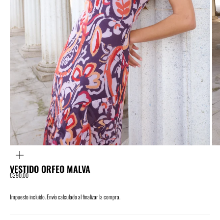
zoom
VESTIDO ORFEO MALVA
Sale price
€290,00
Impuesto incluido.
Envío
calculado al finalizar la compra.