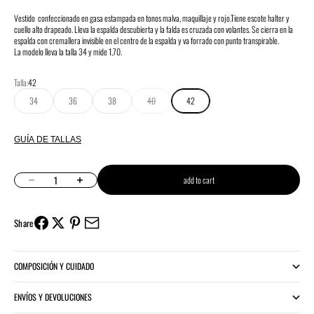
Vestido confeccionado en gasa estampada en tonos malva, maquillaje y rojo.
Tiene escote halter y
cuello alto drapeado. Lleva la espalda descubierta y la falda es cruzada con volantes.
Se cierra en la
espalda con cremallera invisible en el centro de la espalda y va forrado con punto transpirable.
La modelo lleva la talla 34 y mide 1,70.
Talla:
42
34
36
38
40
42
GUÍA DE TALLAS
Decrease quantity
Increase quantity
add to cart
Share
COMPOSICIÓN Y CUIDADO
ENVÍOS Y DEVOLUCIONES